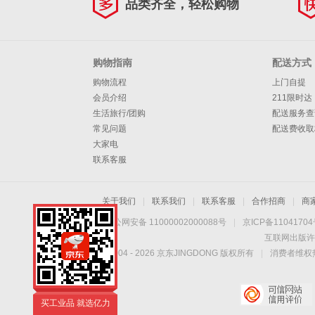
品类齐全，轻松购物
购物指南
配送方式
购物流程
上门自提
会员介绍
211限时达
生活旅行/团购
配送服务查
常见问题
配送费收取
大家电
联系客服
关于我们
|
联系我们
|
联系客服
|
合作招商
|
商
京公网安备 11000002000088号
|
京ICP备1104170
互联网出版许
Copyright © 2004 -
2026
京东JINGDONG 版权所有
|
消费者维权热
亿力工业品
买工业品 就选亿力