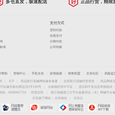
多仓直发，极速配送
正品行货，精致
支付方式
货到付款
在线支付
询
分期付款
标准
公司转账
家帮助
|
营销中心
|
手机京东
|
友情链接
|
销售联盟
|
京东社区
|
风险监
4号
|
ICP
|
药品医疗器械网络服务备案
|
自营医疗器械经营资质
|
药品网络
可证编号新出网证(京)字150号
|
出版物经营许可证
|
违法和不良信息举报电话：40
线：4006067733
经营证照
|
医疗器械第三方平台备案凭证（京）网械平台备字（
京东旗下网站：
京东钱包
|
京东云