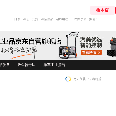
口罩
清仓一元抢
清洁用品
电线电缆
一次性手套
搬运车
洁设备
吸尘器专区
推车工业清洁
努力加载中，请稍后...