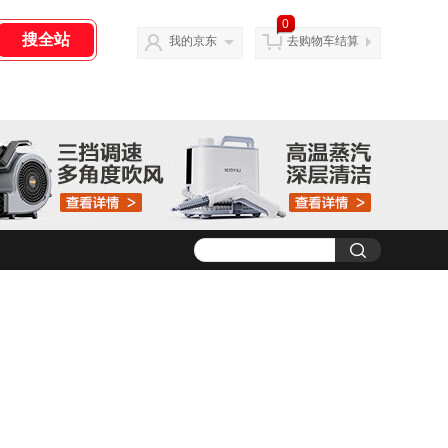
0
我的京东
去购物车结算