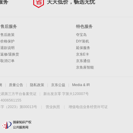
服务
天天低价，畅选无忧
售后服务
特色服务
售后政策
夺宝岛
价格保护
DIY装机
退款说明
延保服务
返修/退换货
京东E卡
取消订单
京东通信
京鱼座智能
测
|
质量公告
|
隐私政策
|
京东公益
|
Media & IR
交易第三方平台备案凭证
|
新出发京零 字第大120007号
06561155
2023）第00013号
|
营业执照
|
增值电信业务经营许可证