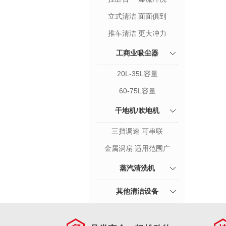
立式清洁 面面俱到
推车清洁 更大冲力
工商业吸尘器
20L-35L容量
60-75L容量
干地机/吹地机
三挡调速 可串联
金属涡扇 适用范围广
蒸汽清洗机
其他清洁设备