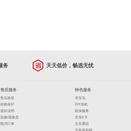
服务
天天低价，畅选无忧
售后服务
特色服务
售后政策
夺宝岛
价格保护
DIY装机
退款说明
延保服务
返修/退换货
京东E卡
取消订单
京东通信
京鱼座智能