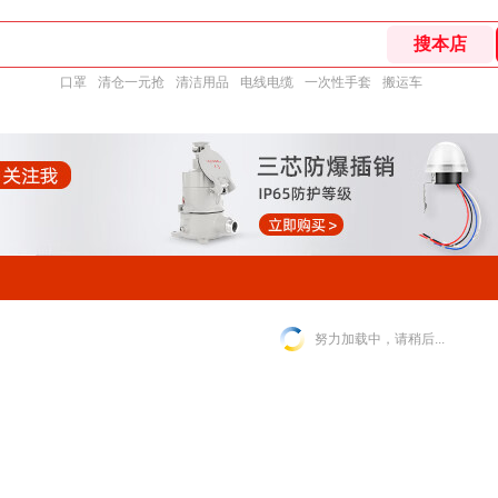
口罩
清仓一元抢
清洁用品
电线电缆
一次性手套
搬运车
努力加载中，请稍后...