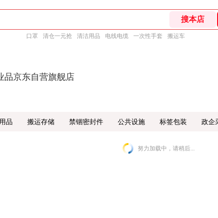
口罩
清仓一元抢
清洁用品
电线电缆
一次性手套
搬运车
业品京东自营旗舰店
用品
搬运存储
禁锢密封件
公共设施
标签包装
政企
努力加载中，请稍后...