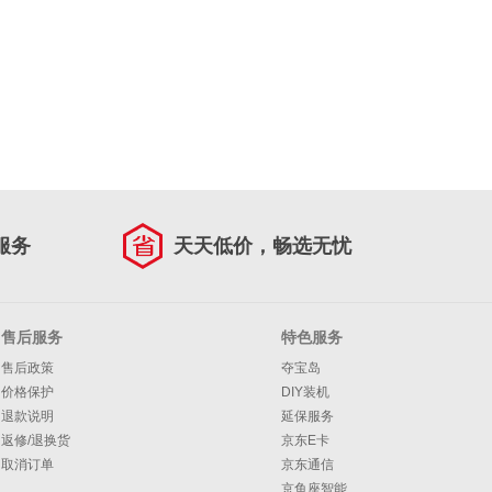
服务
天天低价，畅选无忧
售后服务
特色服务
售后政策
夺宝岛
价格保护
DIY装机
退款说明
延保服务
返修/退换货
京东E卡
取消订单
京东通信
京鱼座智能