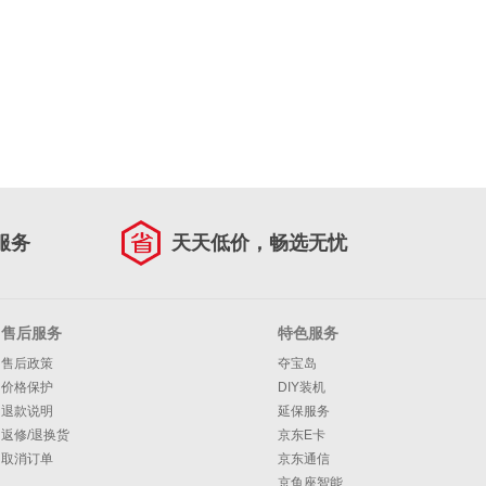
服务
天天低价，畅选无忧
售后服务
特色服务
售后政策
夺宝岛
价格保护
DIY装机
退款说明
延保服务
返修/退换货
京东E卡
取消订单
京东通信
京鱼座智能