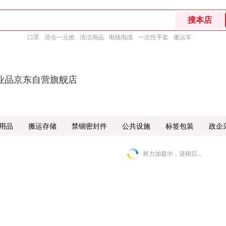
口罩
清仓一元抢
清洁用品
电线电缆
一次性手套
搬运车
业品京东自营旗舰店
用品
搬运存储
禁锢密封件
公共设施
标签包装
政企
努力加载中，请稍后...