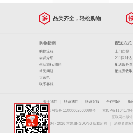
品类齐全，轻松购物
购物指南
配送方式
购物流程
上门自提
会员介绍
211限时达
生活旅行/团购
配送服务查
常见问题
配送费收取
大家电
联系客服
关于我们
|
联系我们
|
联系客服
|
合作招商
|
商
京公网安备 11000002000088号
|
京ICP备1104170
互联网出版许
Copyright © 2004 -
2026
京东JINGDONG 版权所有
|
消费者维权热