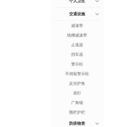
个人卫生
交通设施
减速带
线槽减速带
止退器
挡车器
警示柱
不倒翁警示柱
反光护角
肩灯
广角镜
围栏护栏
防疫物资