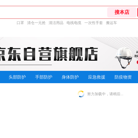
口罩
清仓一元抢
清洁用品
电线电缆
一次性手套
搬运车
头部防护
手部防护
身体防护
应急救援
防疫物资
努力加载中，请稍后...