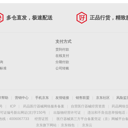
多仓直发，极速配送
正品行货，精致
支付方式
货到付款
在线支付
询
分期付款
标准
公司转账
家帮助
|
营销中心
|
手机京东
|
友情链接
|
销售联盟
|
京东社区
|
风险监
4号
|
ICP
|
药品医疗器械网络服务备案
|
自营医疗器械经营资质
|
药品网络
可证编号新出网证(京)字150号
|
出版物经营许可证
|
违法和不良信息举报电话：40
线：4006067733
经营证照
|
医疗器械第三方平台备案凭证（京）网械平台备字（
京东旗下网站：
京东钱包
|
京东云