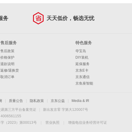
服务
天天低价，畅选无忧
售后服务
特色服务
售后政策
夺宝岛
价格保护
DIY装机
退款说明
延保服务
返修/退换货
京东E卡
取消订单
京东通信
京鱼座智能
测
|
质量公告
|
隐私政策
|
京东公益
|
Media & IR
交易第三方平台备案凭证
|
新出发京零 字第大120007号
06561155
2023）第00013号
|
营业执照
|
增值电信业务经营许可证