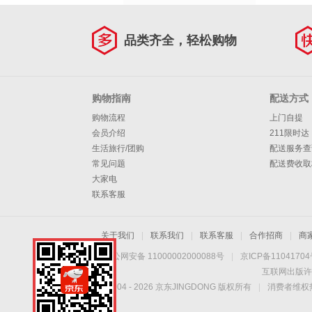
品类齐全，轻松购物
购物指南
配送方式
购物流程
上门自提
会员介绍
211限时达
生活旅行/团购
配送服务查
常见问题
配送费收取
大家电
联系客服
关于我们
|
联系我们
|
联系客服
|
合作招商
|
商
京公网安备 11000002000088号
|
京ICP备1104170
互联网出版许
Copyright © 2004 -
2026
京东JINGDONG 版权所有
|
消费者维权热