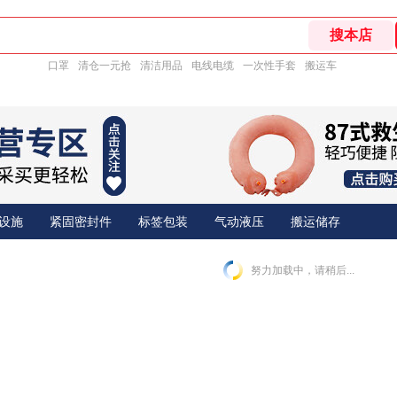
口罩
清仓一元抢
清洁用品
电线电缆
一次性手套
搬运车
设施
紧固密封件
标签包装
气动液压
搬运储存
努力加载中，请稍后...