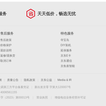
服务
天天低价，畅选无忧
售后服务
特色服务
售后政策
夺宝岛
价格保护
DIY装机
退款说明
延保服务
返修/退换货
京东E卡
取消订单
京东通信
京鱼座智能
测
|
质量公告
|
隐私政策
|
京东公益
|
Media & IR
交易第三方平台备案凭证
|
新出发京零 字第大120007号
06561155
2023）第00013号
|
营业执照
|
增值电信业务经营许可证