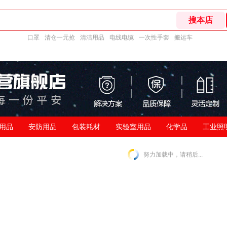
口罩
清仓一元抢
清洁用品
电线电缆
一次性手套
搬运车
用品
安防用品
包装耗材
实验室用品
化学品
工业照
努力加载中，请稍后...