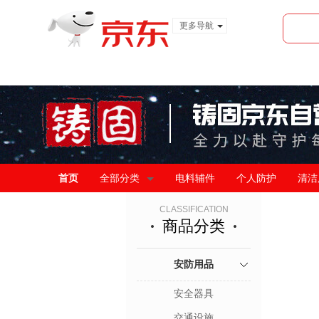
更多导航
服装城
食品
金融
首页
全部分类
电料辅件
个人防护
清洁
CLASSIFICATION
商品分类
安防用品
安全器具
交通设施