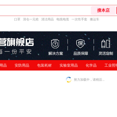
口罩
清仓一元抢
清洁用品
电线电缆
一次性手套
搬运车
用品
安防用品
包装耗材
实验室用品
化学品
工业照
努力加载中，请稍后...