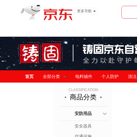
更多导航
服装城
食品
金融
首页
全部分类
电料辅件
个人防护
清洁
CLASSIFICATION
商品分类
安防用品
安全器具
交通设施