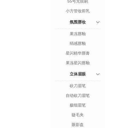
55号无痕刷
小方管妆前乳
氛围唇妆
果冻唇釉
绢感唇釉
星闪精华唇膏
果冻星闪唇釉
立体眉眼
砍刀眉笔
自动砍刀眉笔
极细眉笔
睫毛夹
眼影盘