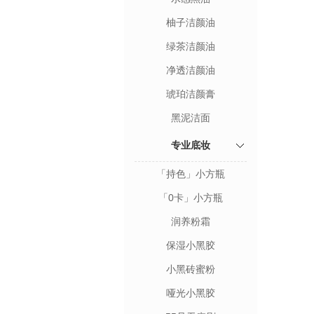
柚子洁颜油
绿茶洁颜油
净透洁颜油
琥珀洁颜膏
黑泥洁面
专业底妆
「持色」小方瓶
「0卡」小方瓶
润养粉霜
保湿小黑胶
小黑砖蜜粉
哑光小黑胶