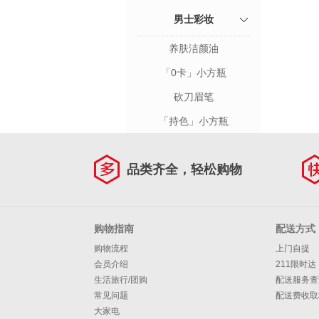
男士彩妆
养肤洁颜油
「0卡」小方瓶
砍刀眉笔
「持色」小方瓶
品类齐全，轻松购物
购物指南
配送方式
购物流程
上门自提
会员介绍
211限时达
生活旅行/团购
配送服务查
常见问题
配送费收取
大家电