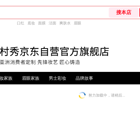
口红
底妆
面膜
洁面
爽肤水
眉眼
妆家族
眉眼家族
男士彩妆
品牌故事
努力加载中，请稍后...