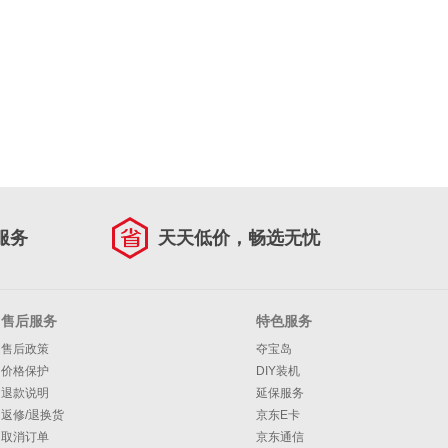
服务
天天低价，畅选无忧
售后服务
特色服务
售后政策
夺宝岛
价格保护
DIY装机
退款说明
延保服务
返修/退换货
京东E卡
取消订单
京东通信