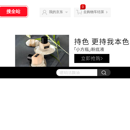
0
我的京东
去购物车结算