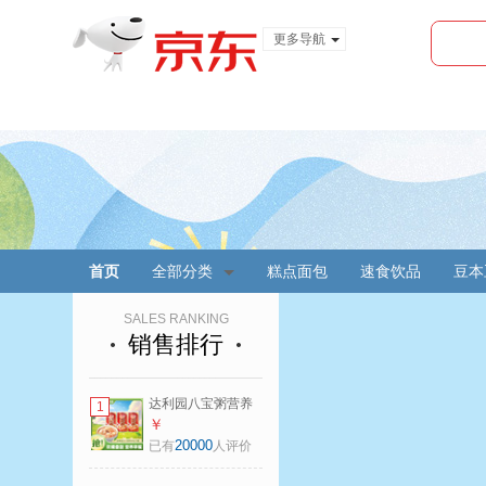
更多导航
服装城
食品
金融
首页
全部分类
糕点面包
速食饮品
豆本
SALES RANKING
销售排行
达利园八宝粥营养
1
方便速食早餐粥粮
￥
油调味速食粥杂粮
20000
已有
人评价
粥即食中秋送礼 桂
圆莲子粥360g*3罐