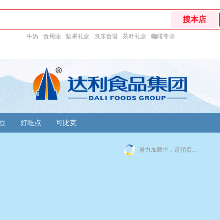
牛奶
食用油
坚果礼盒
京东食谱
茶叶礼盒
咖啡专场
豆
好吃点
可比克
努力加载中，请稍后...