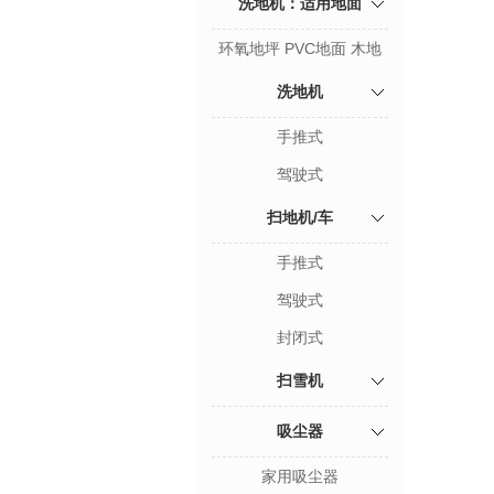
洗地机：适用地面
环氧地坪 PVC地面 木地
板 大理石 瓷砖
洗地机
手推式
驾驶式
扫地机/车
手推式
驾驶式
封闭式
扫雪机
吸尘器
家用吸尘器