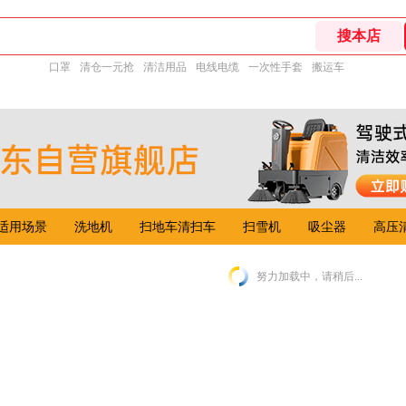
口罩
清仓一元抢
清洁用品
电线电缆
一次性手套
搬运车
适用场景
洗地机
扫地车清扫车
扫雪机
吸尘器
高压
努力加载中，请稍后...