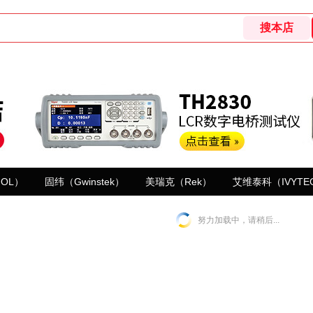
GOL）
固纬（Gwinstek）
美瑞克（Rek）
艾维泰科（IVYTE
努力加载中，请稍后...