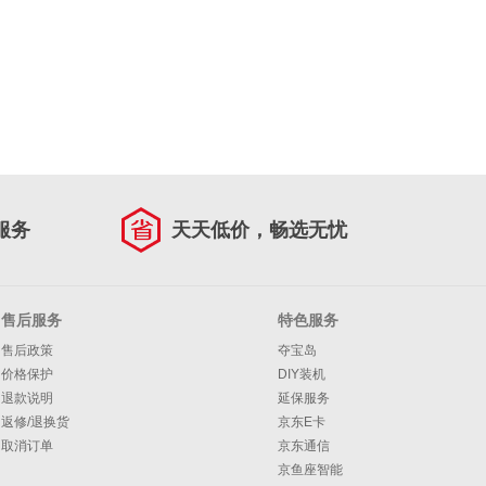
服务
天天低价，畅选无忧
售后服务
特色服务
售后政策
夺宝岛
价格保护
DIY装机
退款说明
延保服务
返修/退换货
京东E卡
取消订单
京东通信
京鱼座智能