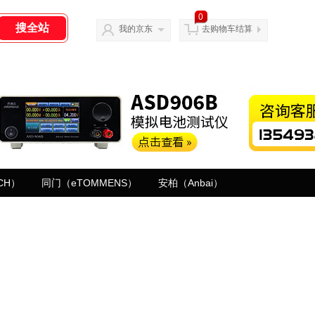
0
我的京东
去购物车结算
CH）
同门（eTOMMENS）
安柏（Anbai）