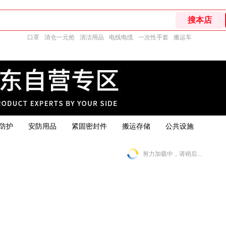
口罩
清仓一元抢
清洁用品
电线电缆
一次性手套
搬运车
防护
安防用品
紧固密封件
搬运存储
公共设施
努力加载中，请稍后...