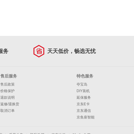
服务
天天低价，畅选无忧
售后服务
特色服务
售后政策
夺宝岛
价格保护
DIY装机
退款说明
延保服务
返修/退换货
京东E卡
取消订单
京东通信
京鱼座智能