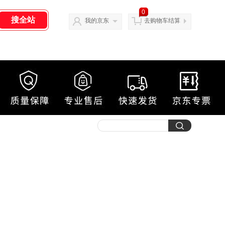
0
我的京东
去购物车结算