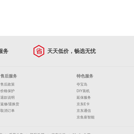
服务
天天低价，畅选无忧
售后服务
特色服务
售后政策
夺宝岛
价格保护
DIY装机
退款说明
延保服务
返修/退换货
京东E卡
取消订单
京东通信
京鱼座智能