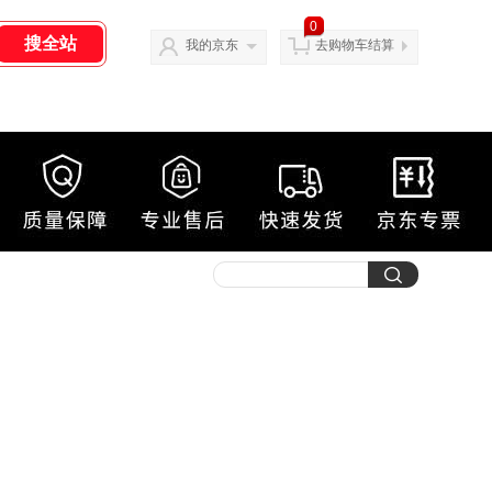
0
我的京东
去购物车结算