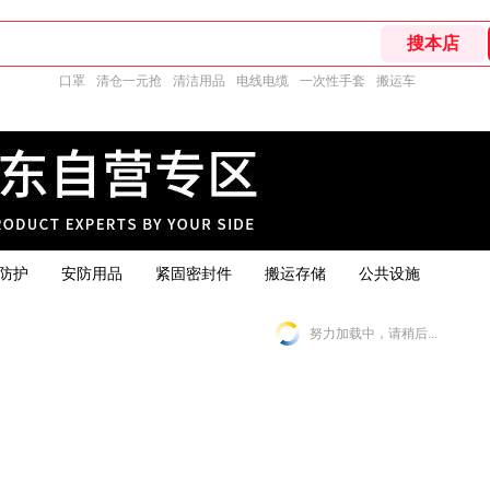
口罩
清仓一元抢
清洁用品
电线电缆
一次性手套
搬运车
防护
安防用品
紧固密封件
搬运存储
公共设施
努力加载中，请稍后...