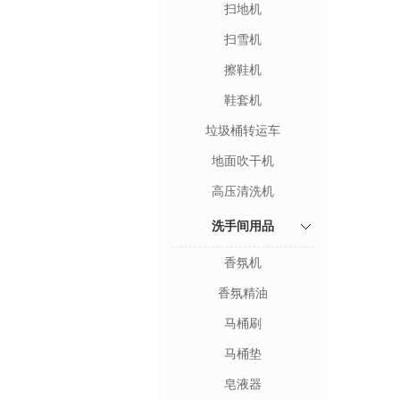
扫地机
扫雪机
擦鞋机
鞋套机
垃圾桶转运车
地面吹干机
高压清洗机
洗手间用品
香氛机
香氛精油
马桶刷
马桶垫
皂液器