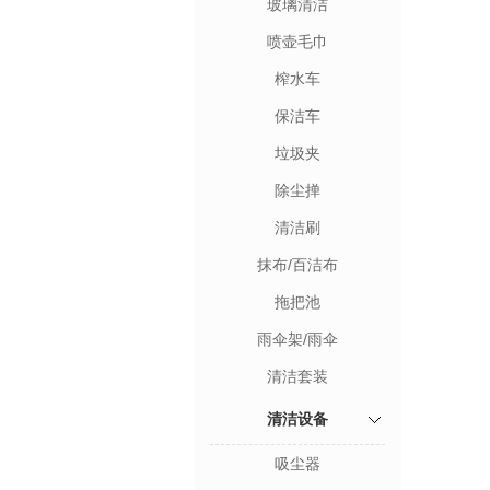
玻璃清洁
喷壶毛巾
榨水车
保洁车
垃圾夹
除尘掸
清洁刷
抹布/百洁布
拖把池
雨伞架/雨伞
清洁套装
清洁设备
吸尘器