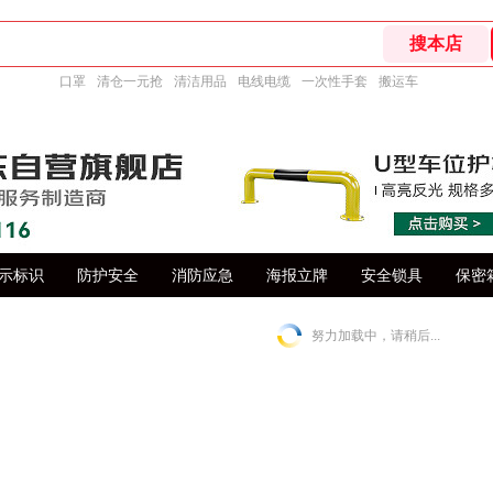
口罩
清仓一元抢
清洁用品
电线电缆
一次性手套
搬运车
示标识
防护安全
消防应急
海报立牌
安全锁具
保密
努力加载中，请稍后...