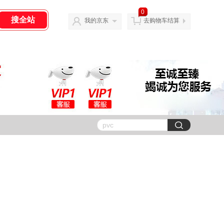
0
我的京东
去购物车结算