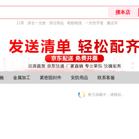
口罩
清仓一元抢
清洁用品
电线电缆
一次性手套
搬运车
施
金属加工
紧密固封件
安防用品
联系客服
努力加载中，请稍后...