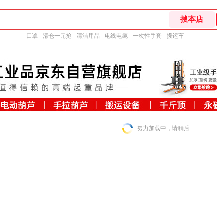
口罩
清仓一元抢
清洁用品
电线电缆
一次性手套
搬运车
努力加载中，请稍后...