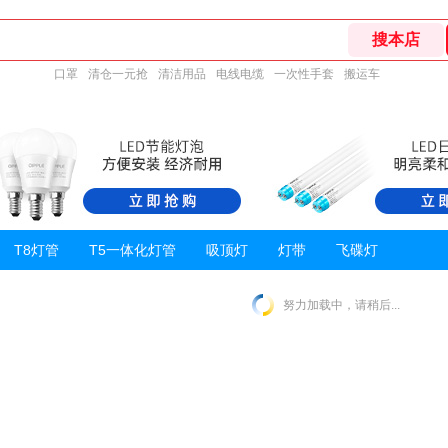
口罩
清仓一元抢
清洁用品
电线电缆
一次性手套
搬运车
T8灯管
T5一体化灯管
吸顶灯
灯带
飞碟灯
努力加载中，请稍后...