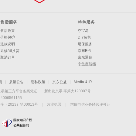
售后服务
特色服务
售后政策
夺宝岛
价格保护
DIY装机
退款说明
延保服务
返修/退换货
京东E卡
取消订单
京东通信
京鱼座智能
测
|
质量公告
|
隐私政策
|
京东公益
|
Media & IR
交易第三方平台备案凭证
|
新出发京零 字第大120007号
06561155
2023）第00013号
|
营业执照
|
增值电信业务经营许可证