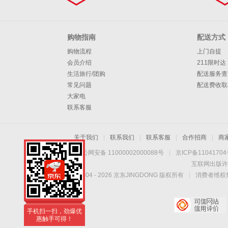
购物指南
配送方式
购物流程
上门自提
会员介绍
211限时达
生活旅行/团购
配送服务查
常见问题
配送费收取
大家电
联系客服
关于我们
|
联系我们
|
联系客服
|
合作招商
|
商
京公网安备 11000002000088号
|
京ICP备1104170
互联网出版许
Copyright © 2004 -
2026
京东JINGDONG 版权所有
|
消费者维权热
手机扫一扫，劲爆优
惠触手可得！
手机扫一扫，劲爆优
惠触手可得！