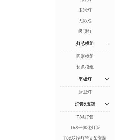
玉米灯
无影泡
吸顶灯
灯芯模组
圆形模组
长条模组
平板灯
厨卫灯
灯管&支架
T8&灯管
T5&一体化灯管
T8&双端灯管支架套装