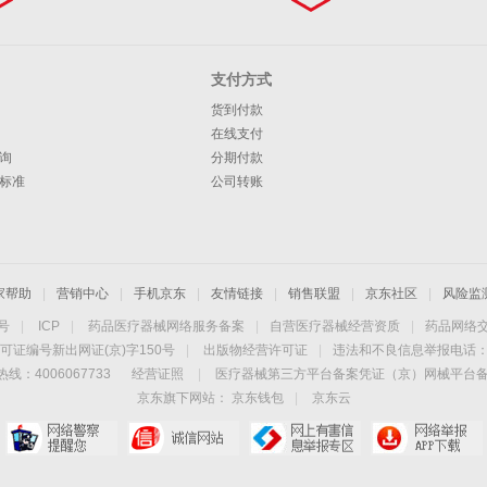
支付方式
货到付款
在线支付
询
分期付款
标准
公司转账
家帮助
|
营销中心
|
手机京东
|
友情链接
|
销售联盟
|
京东社区
|
风险监
4号
|
ICP
|
药品医疗器械网络服务备案
|
自营医疗器械经营资质
|
药品网络
可证编号新出网证(京)字150号
|
出版物经营许可证
|
违法和不良信息举报电话：40
线：4006067733
经营证照
|
医疗器械第三方平台备案凭证（京）网械平台备字（
京东旗下网站：
京东钱包
|
京东云