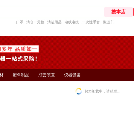
口罩
清仓一元抢
清洁用品
电线电缆
一次性手套
搬运车
材
塑料制品
成套装置
仪器设备
努力加载中，请稍后...