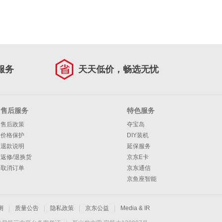
服务
天天低价，畅选无忧
售后服务
特色服务
售后政策
夺宝岛
价格保护
DIY装机
退款说明
延保服务
返修/退换货
京东E卡
取消订单
京东通信
京鱼座智能
测
|
质量公告
|
隐私政策
|
京东公益
|
Media & IR