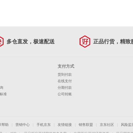
多仓直发，极速配送
正品行货，精致
支付方式
货到付款
在线支付
询
分期付款
标准
公司转账
家帮助
|
营销中心
|
手机京东
|
友情链接
|
销售联盟
|
京东社区
|
风险监