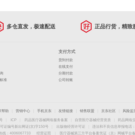
多仓直发，极速配送
正品行货，精致
支付方式
货到付款
在线支付
询
分期付款
标准
公司转账
家帮助
|
营销中心
|
手机京东
|
友情链接
|
销售联盟
|
京东社区
|
风险监
4号
|
ICP
|
药品医疗器械网络服务备案
|
自营医疗器械经营资质
|
药品网络
可证编号新出网证(京)字150号
|
出版物经营许可证
|
违法和不良信息举报电话：40
线：4006067733
经营证照
|
医疗器械第三方平台备案凭证（京）网械平台备字（