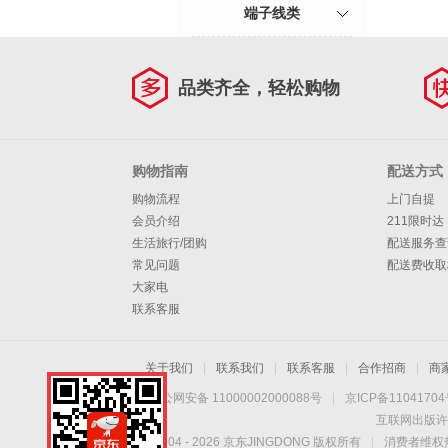
端子线类
品类齐全，轻松购物
购物指南
配送方式
购物流程
上门自提
会员介绍
211限时达
生活旅行/团购
配送服务查
常见问题
配送费收取
大家电
联系客服
关于我们
|
联系我们
|
联系客服
|
合作招商
|
商
京公网安备 11000002000088号
|
京ICP备1104170
互联网出版许
Copyright © 2004 -
2026
京东JINGDONG 版权所有
|
消费者维权热