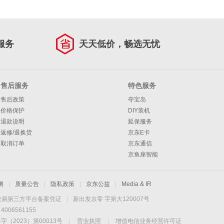
服务
天天低价，畅选无忧
售后服务
特色服务
售后政策
夺宝岛
价格保护
DIY装机
退款说明
延保服务
返修/退换货
京东E卡
取消订单
京东通信
京鱼座智能
测
|
质量公告
|
隐私政策
|
京东公益
|
Media & IR
交易第三方平台备案凭证
|
新出发京零 字第大120007号
06561155
2023）第00013号
|
营业执照
|
增值电信业务经营许可证