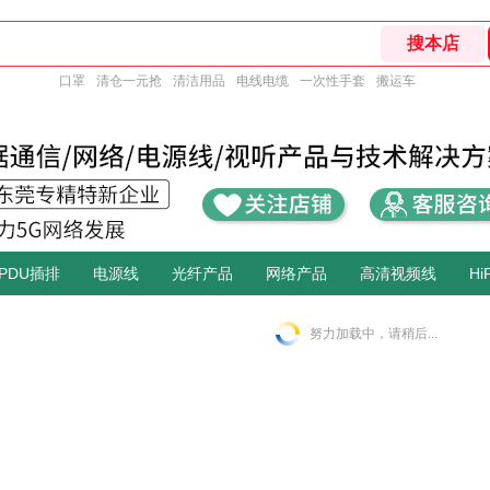
口罩
清仓一元抢
清洁用品
电线电缆
一次性手套
搬运车
PDU插排
电源线
光纤产品
网络产品
高清视频线
Hi
努力加载中，请稍后...