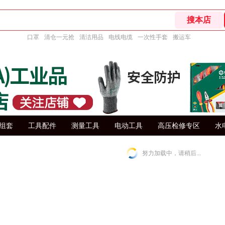
口罩
清仓一元抢
清洁用品
电线电缆
一次性手套
搬运车
组套
工具配件
测量工具
电动工具
高压检修专区
水
努力加载中，请稍后...