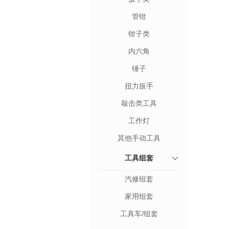
管钳
钳子类
内六角
锤子
扭力扳手
敲击类工具
工作灯
其他手动工具
工具组套
汽修组套
家用组套
工具车/组套