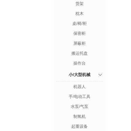
货架
枕木
桌/椅/柜
保密柜
屏蔽柜
搬运托盘
操作台
小/大型机械
机器人
手/电动工具
水泵/气泵
制氧机
起重设备