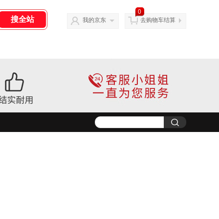
0
我的京东
去购物车结算