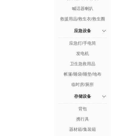
喊话器喇叭
救援用品/救生衣/救生圈
应急设备
应急灯/手电筒
发电机
卫生急救用品
帐篷/睡袋/睡垫/地布
临时房/厕所
存储设备
背包
携行具
器材箱/集装箱