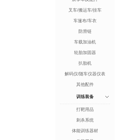
叉车/搬运车/挂车
车篷布/车衣
防滑链
车载加油机
轮胎加固器
扒胎机
解码仪/随车仪器仪表
其他配件
训练装备
打靶用品
刺杀系统
体能训练器材