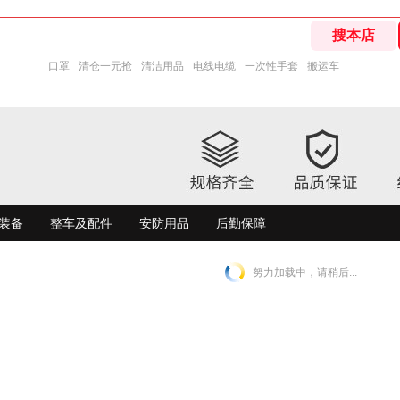
口罩
清仓一元抢
清洁用品
电线电缆
一次性手套
搬运车
装备
整车及配件
安防用品
后勤保障
努力加载中，请稍后...