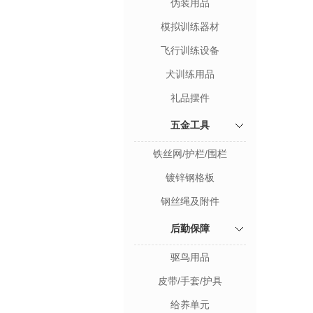
伪装用品
模拟训练器材
飞行训练设备
犬训练用品
礼品摆件
五金工具
铁丝网/护栏/围栏
镀锌钢格板
钢丝绳及附件
后勤保障
驱鸟用品
皮带/手套/护具
给养单元