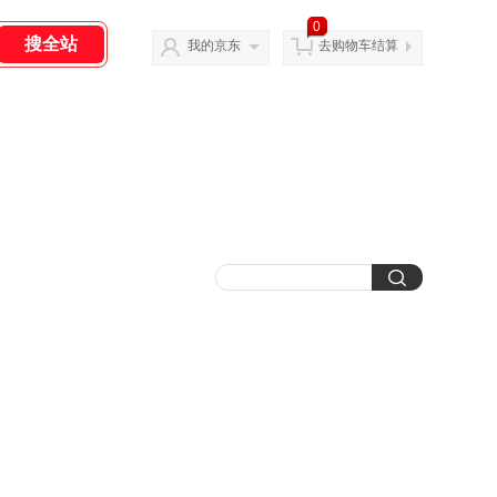
0
我的京东
去购物车结算