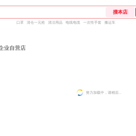
口罩
清仓一元抢
清洁用品
电线电缆
一次性手套
搬运车
东企业自营店
努力加载中，请稍后...