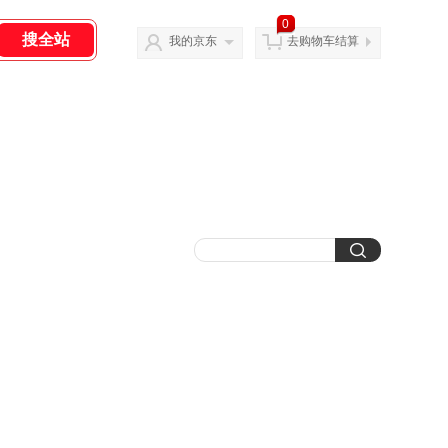
0
我的京东
去购物车结算