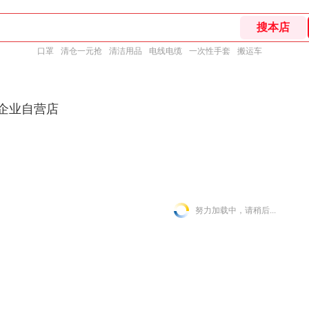
口罩
清仓一元抢
清洁用品
电线电缆
一次性手套
搬运车
东企业自营店
努力加载中，请稍后...