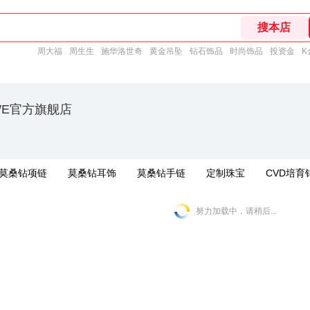
周大福
周生生
施华洛世奇
黄金吊坠
钻石饰品
时尚饰品
投资金
K
EWE官方旗舰店
莫桑钻项链
莫桑钻耳饰
莫桑钻手链
定制珠宝
CVD培育
努力加载中，请稍后...