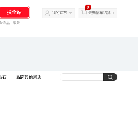
0
我的京东
去购物车结算
金饰品
银饰
钻石
品牌其他周边