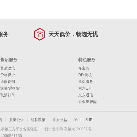
服务
天天低价，畅选无忧
售后服务
特色服务
售后政策
夺宝岛
价格保护
DIY装机
退款说明
延保服务
返修/退换货
京东E卡
取消订单
京东通信
京鱼座智能
测
|
质量公告
|
隐私政策
|
京东公益
|
Media & IR
交易第三方平台备案凭证
|
新出发京零 字第大120007号
06561155