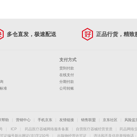
多仓直发，极速配送
正品行货，精致
支付方式
货到付款
在线支付
询
分期付款
标准
公司转账
家帮助
|
营销中心
|
手机京东
|
友情链接
|
销售联盟
|
京东社区
|
风险监
4号
|
ICP
|
药品医疗器械网络服务备案
|
自营医疗器械经营资质
|
药品网络
可证编号新出网证(京)字150号
|
出版物经营许可证
|
违法和不良信息举报电话：40