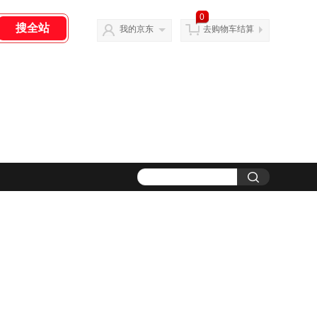
0
我的京东
去购物车结算