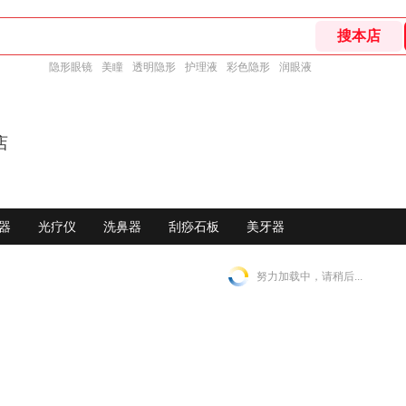
隐形眼镜
美瞳
透明隐形
护理液
彩色隐形
润眼液
店
器
光疗仪
洗鼻器
刮痧石板
美牙器
努力加载中，请稍后...