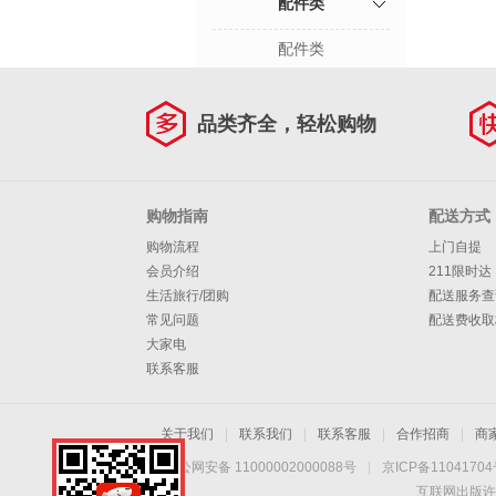
配件类
配件类
品类齐全，轻松购物
购物指南
配送方式
购物流程
上门自提
会员介绍
211限时达
生活旅行/团购
配送服务查
常见问题
配送费收取
大家电
联系客服
关于我们
|
联系我们
|
联系客服
|
合作招商
|
商
京公网安备 11000002000088号
|
京ICP备1104170
互联网出版许