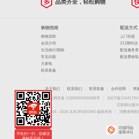
品类齐全，轻松购物
购物指南
配送方式
购物流程
上门自提
会员介绍
211限时达
生活旅行/团购
配送服务查
常见问题
配送费收取
大家电
联系客服
关于我们
|
联系我们
|
联系客服
|
合作招商
|
商
京公网安备 11000002000088号
|
京ICP备1104170
互联网出版许
Copyright © 2004 -
2026
京东JINGDONG 版权所有
|
消费者维权热
手机扫一扫，劲爆优
惠触手可得！
手机扫一扫，劲爆优