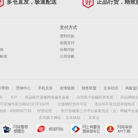
多仓直发，极速配送
正品行货，精致
支付方式
货到付款
在线支付
询
分期付款
标准
公司转账
家帮助
|
营销中心
|
手机京东
|
友情链接
|
销售联盟
|
京东社区
|
风险监
4号
|
ICP
|
药品医疗器械网络服务备案
|
自营医疗器械经营资质
|
药品网络
可证编号新出网证(京)字150号
|
出版物经营许可证
|
违法和不良信息举报电话：40
线：4006067733
经营证照
|
医疗器械第三方平台备案凭证（京）网械平台备字（
京东旗下网站：
京东钱包
|
京东云