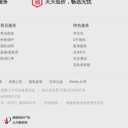
服务
天天低价，畅选无忧
售后服务
特色服务
售后政策
夺宝岛
价格保护
DIY装机
退款说明
延保服务
返修/退换货
京东E卡
取消订单
京东通信
京鱼座智能
测
|
质量公告
|
隐私政策
|
京东公益
|
Media & IR
交易第三方平台备案凭证
|
新出发京零 字第大120007号
06561155
2023）第00013号
|
营业执照
|
增值电信业务经营许可证