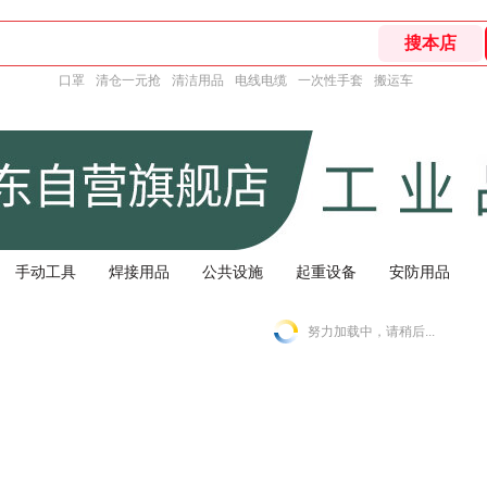
口罩
清仓一元抢
清洁用品
电线电缆
一次性手套
搬运车
手动工具
焊接用品
公共设施
起重设备
安防用品
努力加载中，请稍后...