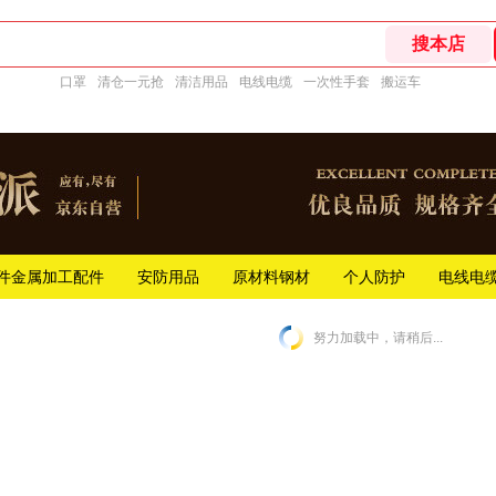
口罩
清仓一元抢
清洁用品
电线电缆
一次性手套
搬运车
件金属加工配件
安防用品
原材料钢材
个人防护
电线电
努力加载中，请稍后...