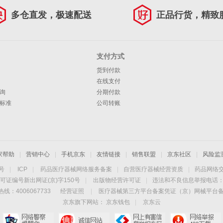
多仓直发，极速配送
正品行货，精致
支付方式
货到付款
在线支付
询
分期付款
标准
公司转账
家帮助
|
营销中心
|
手机京东
|
友情链接
|
销售联盟
|
京东社区
|
风险监
4号
|
ICP
|
药品医疗器械网络服务备案
|
自营医疗器械经营资质
|
药品网络
可证编号新出网证(京)字150号
|
出版物经营许可证
|
违法和不良信息举报电话：40
线：4006067733
经营证照
|
医疗器械第三方平台备案凭证（京）网械平台备字（
京东旗下网站：
京东钱包
|
京东云