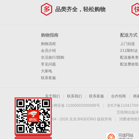
品类齐全，轻松购物
购物指南
配送方式
购物流程
上门自提
会员介绍
211限时达
生活旅行/团购
配送服务查
常见问题
配送费收取
大家电
联系客服
关于我们
|
联系我们
|
联系客服
|
合作招商
|
商
京公网安备 11000002000088号
|
京ICP备1104170
互联网出版许
Copyright © 2004 -
2026
京东JINGDONG 版权所有
|
消费者维权热
手机扫一扫，劲爆优
惠触手可得！