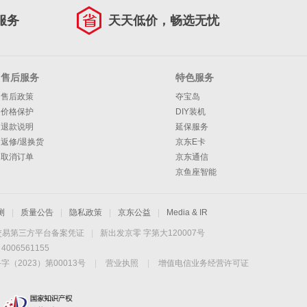
服务
天天低价，畅选无忧
售后服务
特色服务
售后政策
夺宝岛
价格保护
DIY装机
退款说明
延保服务
返修/退换货
京东E卡
取消订单
京东通信
京鱼座智能
测
|
质量公告
|
隐私政策
|
京东公益
|
Media & IR
交易第三方平台备案凭证
|
新出发京零 字第大120007号
06561155
2023）第00013号
|
营业执照
|
增值电信业务经营许可证