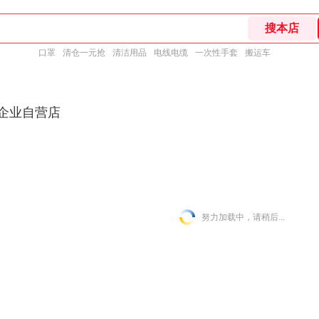
口罩
清仓一元抢
清洁用品
电线电缆
一次性手套
搬运车
东企业自营店
努力加载中，请稍后...