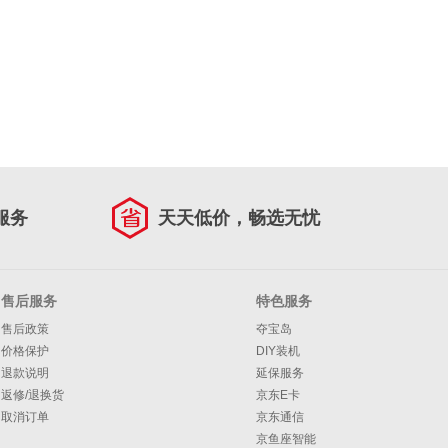
服务
天天低价，畅选无忧
售后服务
特色服务
售后政策
夺宝岛
价格保护
DIY装机
退款说明
延保服务
返修/退换货
京东E卡
取消订单
京东通信
京鱼座智能