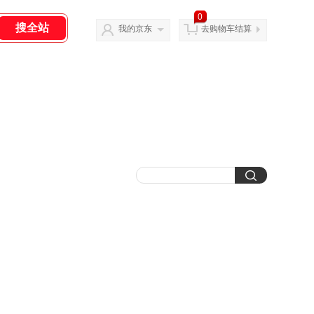
0
我的京东
去购物车结算