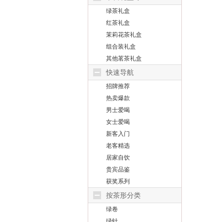
绿茶礼盒
红茶礼盒
茉莉花茶礼盒
组合装礼盒
其他茗茶礼盒
快速导航
招牌推荐
热卖爆款
男士爱喝
女士爱喝
新客入门
老客精选
居家自饮
贵宾品鉴
获奖系列
按茶形分类
绿卷
绿针