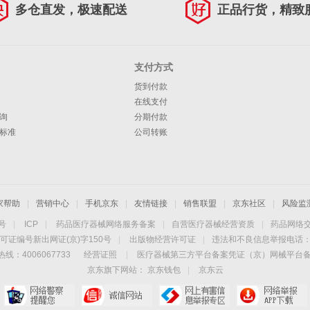
多仓直发，极速配送
正品行货，精致
支付方式
货到付款
在线支付
询
分期付款
标准
公司转账
家帮助
|
营销中心
|
手机京东
|
友情链接
|
销售联盟
|
京东社区
|
风险监
4号
|
ICP
|
药品医疗器械网络服务备案
|
自营医疗器械经营资质
|
药品网络
可证编号新出网证(京)字150号
|
出版物经营许可证
|
违法和不良信息举报电话：40
线：4006067733
经营证照
|
医疗器械第三方平台备案凭证（京）网械平台备字（
京东旗下网站：
京东钱包
|
京东云