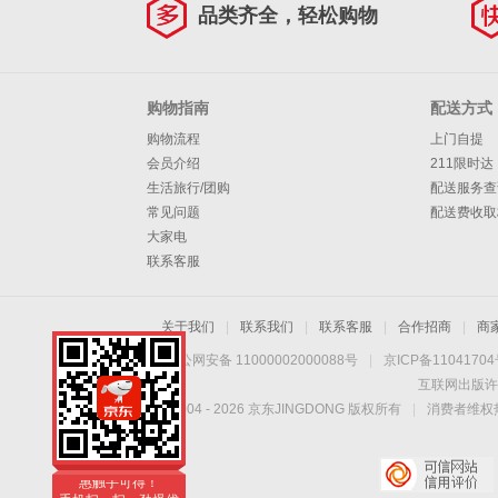
品类齐全，轻松购物
购物指南
配送方式
购物流程
上门自提
会员介绍
211限时达
生活旅行/团购
配送服务查
常见问题
配送费收取
大家电
联系客服
关于我们
|
联系我们
|
联系客服
|
合作招商
|
商
京公网安备 11000002000088号
|
京ICP备1104170
互联网出版许
Copyright © 2004 -
2026
京东JINGDONG 版权所有
|
消费者维权热
手机扫一扫，劲爆优
惠触手可得！
手机扫一扫，劲爆优