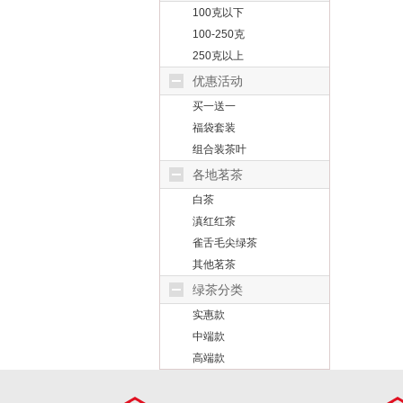
100克以下
100-250克
250克以上
优惠活动
买一送一
福袋套装
组合装茶叶
各地茗茶
白茶
滇红红茶
雀舌毛尖绿茶
其他茗茶
绿茶分类
实惠款
中端款
高端款