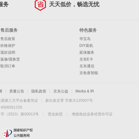
服务
天天低价，畅选无忧
售后服务
特色服务
售后政策
夺宝岛
价格保护
DIY装机
退款说明
延保服务
返修/退换货
京东E卡
取消订单
京东通信
京鱼座智能
测
|
质量公告
|
隐私政策
|
京东公益
|
Media & IR
交易第三方平台备案凭证
|
新出发京零 字第大120007号
06561155
2023）第00013号
|
营业执照
|
增值电信业务经营许可证