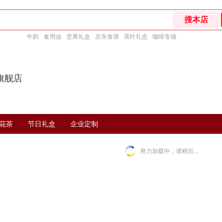
牛奶
食用油
坚果礼盒
京东食谱
茶叶礼盒
咖啡专场
旗舰店
花茶
节日礼盒
企业定制
努力加载中，请稍后...