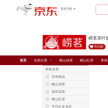
更多导航
服装城
食品
金融
崂茗茶叶
关注我
首页
全部分类
崂山绿茶
崂山红茶
茉莉
所有分类
所有商品
崂山绿茶
茉莉花茶
崂山红茶
节日礼盒专区