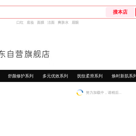
口红
底妆
面膜
洁面
爽肤水
眉眼
舒颜修护系列
多元优效系列
抚纹柔滑系列
焕时新肌系
努力加载中，请稍后...