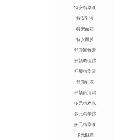
特安精华液
特安乳液
特安面霜
特安面膜
舒颜卸妆膏
舒颜调理露
舒颜精华露
舒颜乳液
舒颜倍润霜
多元精粹水
多元精华露
多元精华液
多元眼霜