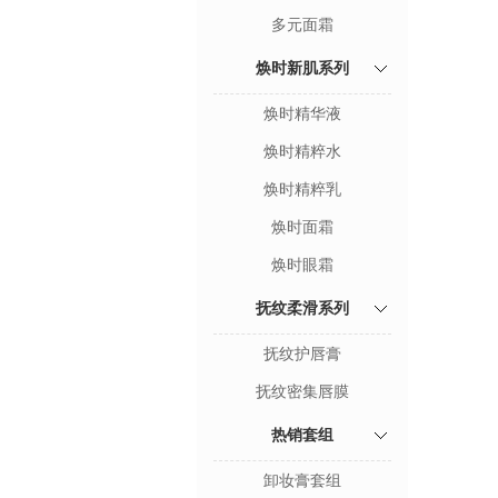
多元面霜
焕时新肌系列
焕时精华液
焕时精粹水
焕时精粹乳
焕时面霜
焕时眼霜
抚纹柔滑系列
抚纹护唇膏
抚纹密集唇膜
热销套组
卸妆膏套组