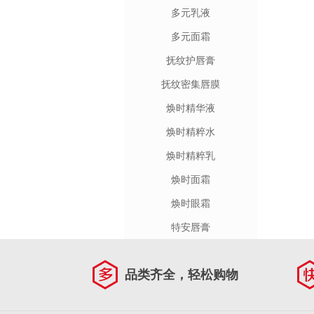
多元乳液
多元面霜
抚纹护唇膏
抚纹密集唇膜
焕时精华液
焕时精粹水
焕时精粹乳
焕时面霜
焕时眼霜
特安唇膏
品类齐全，轻松购物