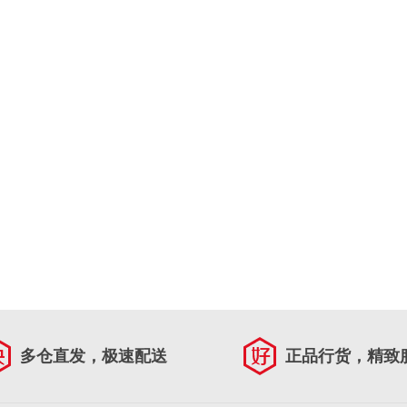
多仓直发，极速配送
正品行货，精致