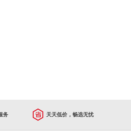
服务
天天低价，畅选无忧