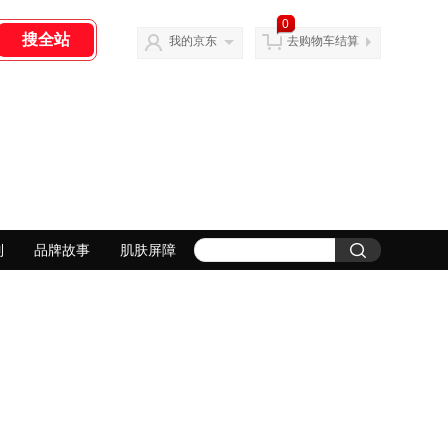
0
我的京东
去购物车结算
列
品牌故事
肌肤屏障