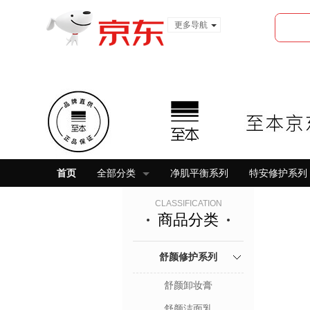
更多导航
服装城
食品
金融
首页
全部分类
净肌平衡系列
特安修护系列
CLASSIFICATION
商品分类
舒颜修护系列
舒颜卸妆膏
舒颜洁面乳