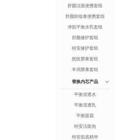
舒颜洁面便携套组
舒颜卸妆膏便携套组
净肌平衡水乳套组
舒颜修护套组
特安修护套组
抚纹唇膏套组
丰润唇膏套组
替换内芯产品
平衡清透水
平衡清透乳
平衡面霜
特安洁面泡
特安肌底精华