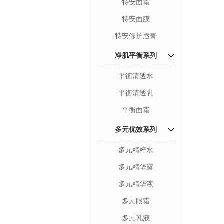
特安面霜
特安面膜
特安修护唇膏
净肌平衡系列
平衡清透水
平衡清透乳
平衡面霜
多元优效系列
多元精粹水
多元精华露
多元精华液
多元眼霜
多元乳液