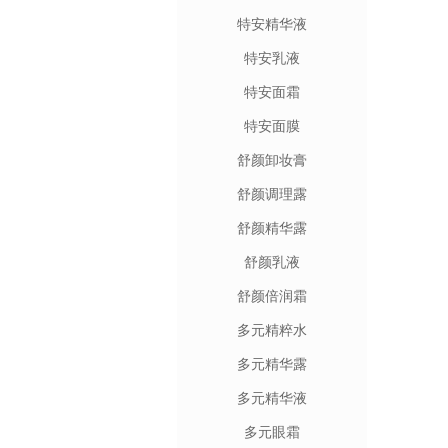
特安精华液
特安乳液
特安面霜
特安面膜
舒颜卸妆膏
舒颜调理露
舒颜精华露
舒颜乳液
舒颜倍润霜
多元精粹水
多元精华露
多元精华液
多元眼霜