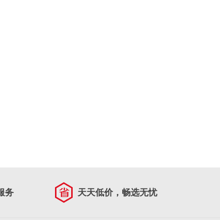
服务
天天低价，畅选无忧