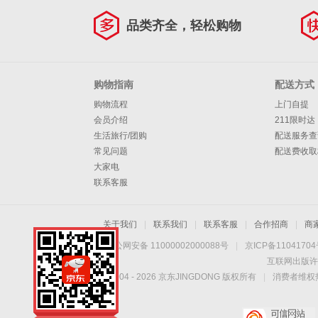
品类齐全，轻松购物
购物指南
配送方式
购物流程
上门自提
会员介绍
211限时达
生活旅行/团购
配送服务查
常见问题
配送费收取
大家电
联系客服
关于我们
|
联系我们
|
联系客服
|
合作招商
|
商
京公网安备 11000002000088号
|
京ICP备1104170
互联网出版许
Copyright © 2004 -
2026
京东JINGDONG 版权所有
|
消费者维权热
手机扫一扫，劲爆优
惠触手可得！