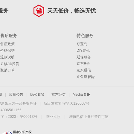
服务
天天低价，畅选无忧
售后服务
特色服务
售后政策
夺宝岛
价格保护
DIY装机
退款说明
延保服务
返修/退换货
京东E卡
取消订单
京东通信
京鱼座智能
测
|
质量公告
|
隐私政策
|
京东公益
|
Media & IR
交易第三方平台备案凭证
|
新出发京零 字第大120007号
06561155
2023）第00013号
|
营业执照
|
增值电信业务经营许可证