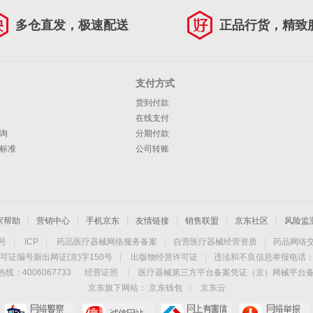
多仓直发，极速配送
正品行货，精致
支付方式
货到付款
在线支付
询
分期付款
标准
公司转账
家帮助
|
营销中心
|
手机京东
|
友情链接
|
销售联盟
|
京东社区
|
风险监
4号
|
ICP
|
药品医疗器械网络服务备案
|
自营医疗器械经营资质
|
药品网络
可证编号新出网证(京)字150号
|
出版物经营许可证
|
违法和不良信息举报电话：40
线：4006067733
经营证照
|
医疗器械第三方平台备案凭证（京）网械平台备字（
京东旗下网站：
京东钱包
|
京东云