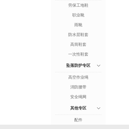
劳保工地鞋
职业靴
雨靴
防水层鞋套
高筒鞋套
一次性鞋套
坠落防护专区
高空作业绳
消防腰带
安全绳网
其他专区
配件