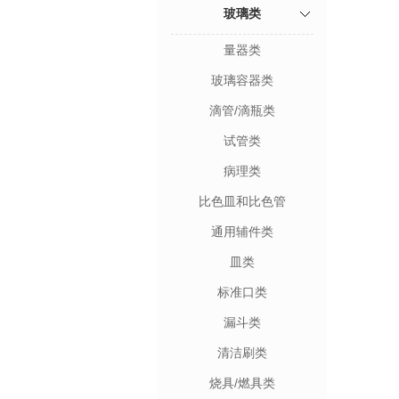
玻璃类
量器类
玻璃容器类
滴管/滴瓶类
试管类
病理类
比色皿和比色管
通用辅件类
皿类
标准口类
漏斗类
清洁刷类
烧具/燃具类