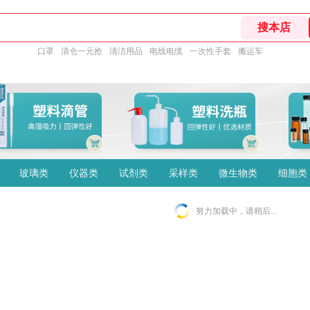
口罩
清仓一元抢
清洁用品
电线电缆
一次性手套
搬运车
玻璃类
仪器类
试剂类
采样类
微生物类
细胞类
努力加载中，请稍后...