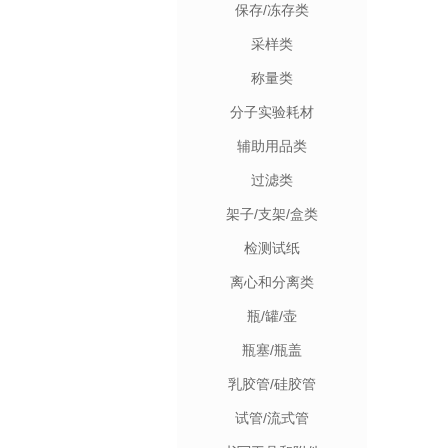
保存/冻存类
采样类
称量类
分子实验耗材
辅助用品类
过滤类
架子/支架/盒类
检测试纸
离心和分离类
瓶/罐/壶
瓶塞/瓶盖
乳胶管/硅胶管
试管/流式管