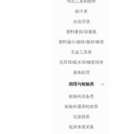
书写工具和附件
刷子类
水浴浮漂
塑料量筒/容量瓶
塑料漏斗/烧杯/量杯/锥形
瓶
五金工具类
洗耳球/吸水球/橡胶球类
液体处理
病理与检验类
检验科设备类
检验科通用耗材类
垃圾袋类
临床体液采集