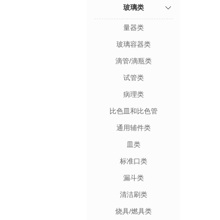
玻璃类
量器类
玻璃容器类
滴管/滴瓶类
试管类
病理类
比色皿和比色管
通用辅件类
皿类
标准口类
漏斗类
清洁刷类
烧具/燃具类