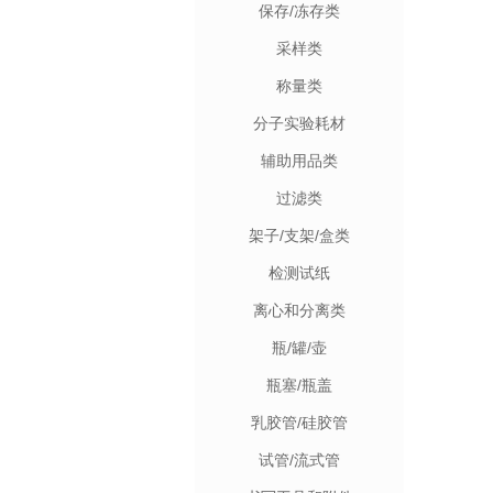
保存/冻存类
采样类
称量类
分子实验耗材
辅助用品类
过滤类
架子/支架/盒类
检测试纸
离心和分离类
瓶/罐/壶
瓶塞/瓶盖
乳胶管/硅胶管
试管/流式管