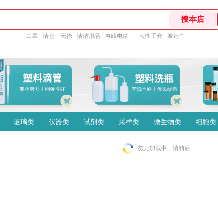
口罩
清仓一元抢
清洁用品
电线电缆
一次性手套
搬运车
玻璃类
仪器类
试剂类
采样类
微生物类
细胞类
努力加载中，请稍后...