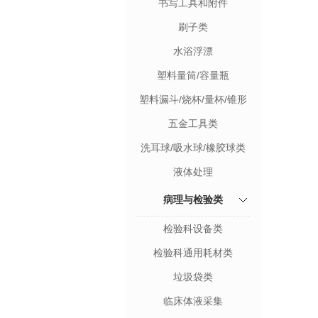
书写工具和附件
刷子类
水浴浮漂
塑料量筒/容量瓶
塑料漏斗/烧杯/量杯/锥形
瓶
五金工具类
洗耳球/吸水球/橡胶球类
液体处理
病理与检验类
检验科设备类
检验科通用耗材类
垃圾袋类
临床体液采集