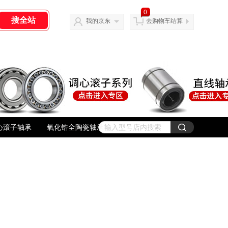
0
我的京东
去购物车结算
心滚子轴承
氧化锆全陶瓷轴承