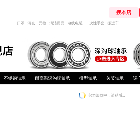
口罩
清仓一元抢
清洁用品
电线电缆
一次性手套
搬运车
不锈钢轴承
耐高温深沟球轴承
微型轴承
关节轴承
调
努力加载中，请稍后...