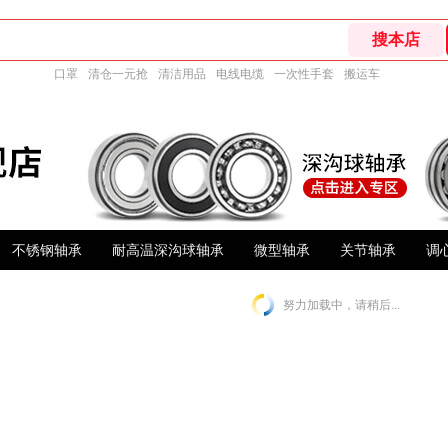
口罩
清仓一元抢
清洁用品
电线电缆
一次性手套
搬运车
不锈钢轴承
耐高温深沟球轴承
微型轴承
关节轴承
调
努力加载中，请稍后...