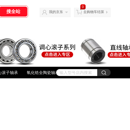
0
我的京东
去购物车结算
心滚子轴承
氧化锆全陶瓷轴承