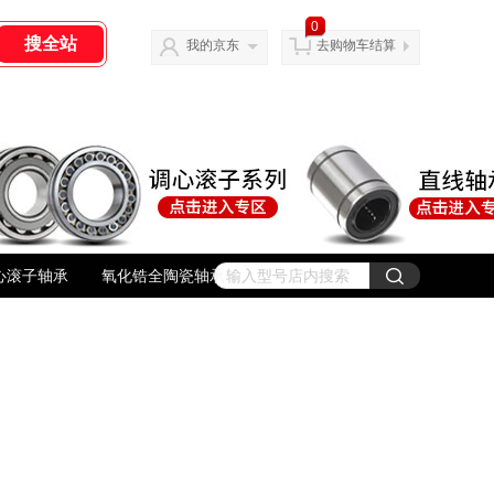
0
我的京东
去购物车结算
心滚子轴承
氧化锆全陶瓷轴承