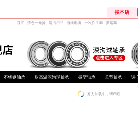
口罩
清仓一元抢
清洁用品
电线电缆
一次性手套
搬运车
不锈钢轴承
耐高温深沟球轴承
微型轴承
关节轴承
调
努力加载中，请稍后...