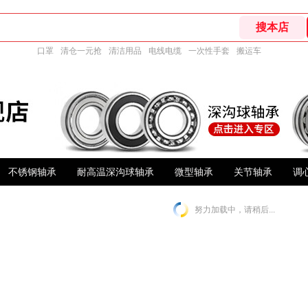
口罩
清仓一元抢
清洁用品
电线电缆
一次性手套
搬运车
不锈钢轴承
耐高温深沟球轴承
微型轴承
关节轴承
调
努力加载中，请稍后...