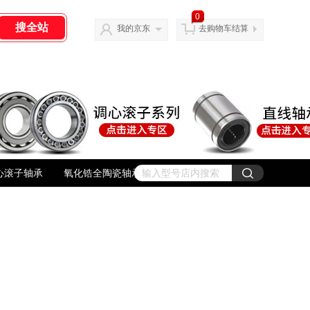
0
我的京东
去购物车结算
心滚子轴承
氧化锆全陶瓷轴承