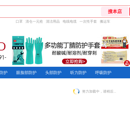
口罩
清仓一元抢
清洁用品
电线电缆
一次性手套
搬运车
防护
眼脸部防护
头部防护
听力防护
呼吸防护
努力加载中，请稍后...