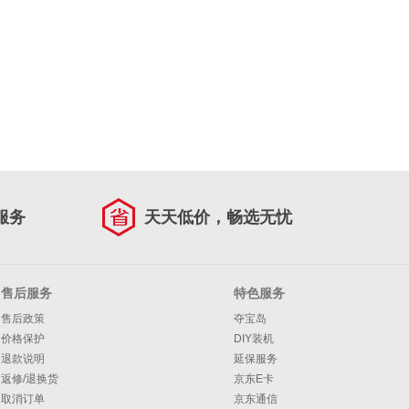
服务
天天低价，畅选无忧
售后服务
特色服务
售后政策
夺宝岛
价格保护
DIY装机
退款说明
延保服务
返修/退换货
京东E卡
取消订单
京东通信