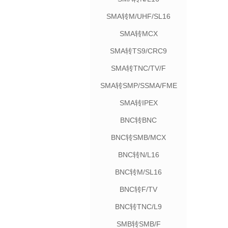
SMA转M/UHF/SL16
SMA转MCX
SMA转TS9/CRC9
SMA转TNC/TV/F
SMA转SMP/SSMA/FME
SMA转IPEX
BNC转BNC
BNC转SMB/MCX
BNC转N/L16
BNC转M/SL16
BNC转F/TV
BNC转TNC/L9
SMB转SMB/F