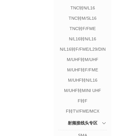
TNC转N/L16
TNC转M/SL16
TNC转F/FME
N/L16转N/L16
N/L16转F/FME/L29/DIN
M/UHF转M/UHF
M/UHF转F/FME
M/UHF转N/L16
M/UHF转MINI UHF
F转F
F转TV/FME/MCX
射频接线头专区
SMA