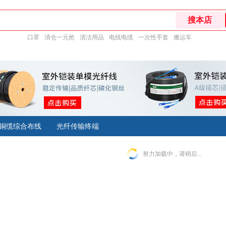
口罩
清仓一元抢
清洁用品
电线电缆
一次性手套
搬运车
铜缆综合布线
光纤传输终端
努力加载中，请稍后...