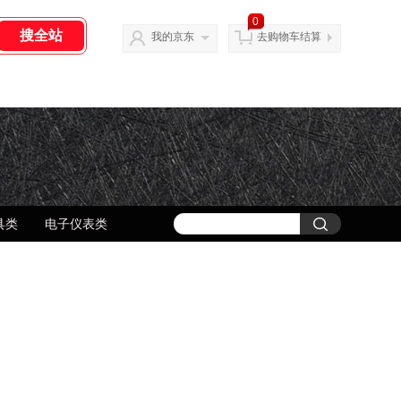
0
我的京东
去购物车结算
具类
电子仪表类