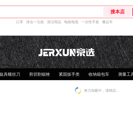
口罩
清仓一元抢
清洁用品
电线电缆
一次性手套
搬运车
旋具螺丝刀
剪切割锯锉
紧固扳手类
收纳箱包车
测量工
努力加载中，请稍后...