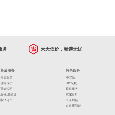
服务
天天低价，畅选无忧
售后服务
特色服务
售后政策
夺宝岛
价格保护
DIY装机
退款说明
延保服务
返修/退换货
京东E卡
取消订单
京东通信
京鱼座智能