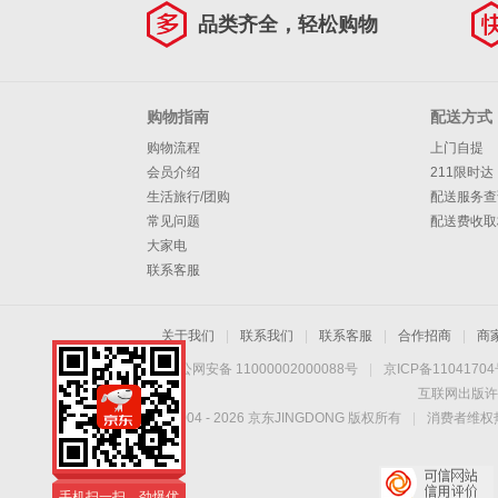
品类齐全，轻松购物
购物指南
配送方式
购物流程
上门自提
会员介绍
211限时达
生活旅行/团购
配送服务查
常见问题
配送费收取
大家电
联系客服
关于我们
|
联系我们
|
联系客服
|
合作招商
|
商
京公网安备 11000002000088号
|
京ICP备1104170
互联网出版许
Copyright © 2004 -
2026
京东JINGDONG 版权所有
|
消费者维权热
手机扫一扫，劲爆优
惠触手可得！
手机扫一扫，劲爆优