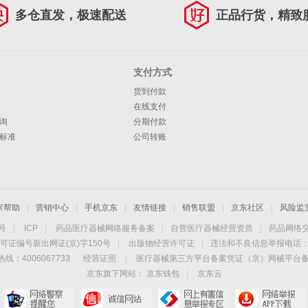
多仓直发，极速配送
正品行货，精致
支付方式
货到付款
在线支付
询
分期付款
标准
公司转账
家帮助
|
营销中心
|
手机京东
|
友情链接
|
销售联盟
|
京东社区
|
风险监
4号
|
ICP
|
药品医疗器械网络服务备案
|
自营医疗器械经营资质
|
药品网络
可证编号新出网证(京)字150号
|
出版物经营许可证
|
违法和不良信息举报电话：40
线：4006067733
经营证照
|
医疗器械第三方平台备案凭证（京）网械平台备字（
京东旗下网站：
京东钱包
|
京东云