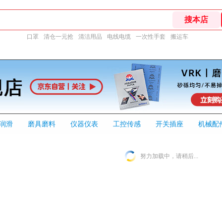
口罩
清仓一元抢
清洁用品
电线电缆
一次性手套
搬运车
润滑
磨具磨料
仪器仪表
工控传感
开关插座
机械配
努力加载中，请稍后...