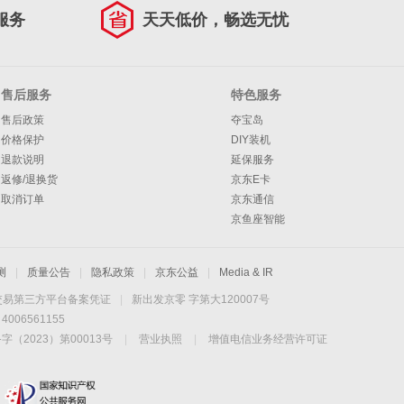
服务
天天低价，畅选无忧
售后服务
特色服务
售后政策
夺宝岛
价格保护
DIY装机
退款说明
延保服务
返修/退换货
京东E卡
取消订单
京东通信
京鱼座智能
测
|
质量公告
|
隐私政策
|
京东公益
|
Media & IR
交易第三方平台备案凭证
|
新出发京零 字第大120007号
06561155
2023）第00013号
|
营业执照
|
增值电信业务经营许可证