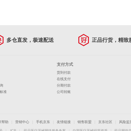
多仓直发，极速配送
正品行货，精致
支付方式
货到付款
在线支付
询
分期付款
标准
公司转账
家帮助
|
营销中心
|
手机京东
|
友情链接
|
销售联盟
|
京东社区
|
风险监
4号
|
ICP
|
药品医疗器械网络服务备案
|
自营医疗器械经营资质
|
药品网络