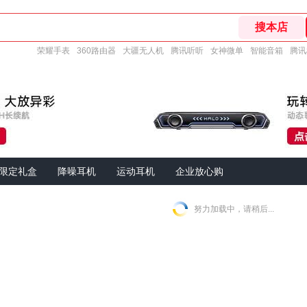
荣耀手表
360路由器
大疆无人机
腾讯听听
女神微单
智能音箱
腾讯
限定礼盒
降噪耳机
运动耳机
企业放心购
努力加载中，请稍后...