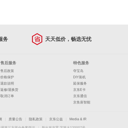
服务
天天低价，畅选无忧
售后服务
特色服务
售后政策
夺宝岛
价格保护
DIY装机
退款说明
延保服务
返修/退换货
京东E卡
取消订单
京东通信
京鱼座智能
测
|
质量公告
|
隐私政策
|
京东公益
|
Media & IR
交易第三方平台备案凭证
|
新出发京零 字第大120007号