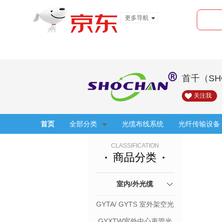
更多导航
服装城
食品
金融
首千（S
关注我
首页
全部分类
光缆布线系统
光纤传输设备
CLASSIFICATION
商品分类
室内/外光缆
GYTA/ GYTS 室外架空光
缆
GYXTW室外中心束管光