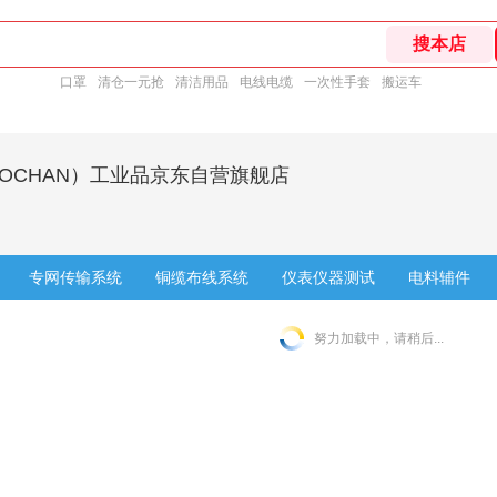
口罩
清仓一元抢
清洁用品
电线电缆
一次性手套
搬运车
HOCHAN）工业品京东自营旗舰店
专网传输系统
铜缆布线系统
仪表仪器测试
电料辅件
努力加载中，请稍后...