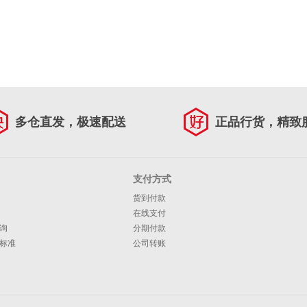
多仓直发，极速配送
正品行货，精致
支付方式
货到付款
在线支付
询
分期付款
标准
公司转账