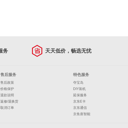
服务
天天低价，畅选无忧
售后服务
特色服务
售后政策
夺宝岛
价格保护
DIY装机
退款说明
延保服务
返修/退换货
京东E卡
取消订单
京东通信
京鱼座智能