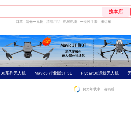
口罩
清仓一元抢
清洁用品
电线电缆
一次性手套
搬运车
30系列无人机
Mavic3 行业版3T 3E
Flycart30运载无人机
努力加载中，请稍后...