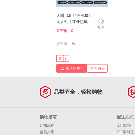
大疆 DJI 经纬M30T
无人机【红外热成
关注
像】应急救援巡检测
京东价：
¥
温测绘 激光测距打
点定位【含电池
好评率：
%
*2+电池箱】
券
¥
加入购物车
立即购买
品类齐全，轻松购物
购物指南
配送方式
购物流程
上门自提
会员介绍
211限时达