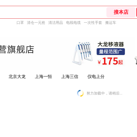
口罩
清仓一元抢
清洁用品
电线电缆
一次性手套
搬运车
北京大龙
上海一恒
上海三信
仪电上分
努力加载中，请稍后...