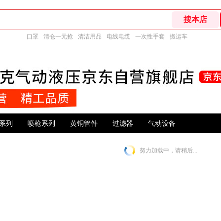
口罩
清仓一元抢
清洁用品
电线电缆
一次性手套
搬运车
系列
喷枪系列
黄铜管件
过滤器
气动设备
努力加载中，请稍后...