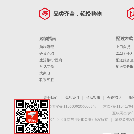
品类齐全，轻松购物
购物指南
配送方式
购物流程
上门自提
会员介绍
211限时达
生活旅行/团购
配送服务查
常见问题
配送费收取
大家电
联系客服
关于我们
|
联系我们
|
联系客服
|
合作招商
|
商
京公网安备 11000002000088号
|
京ICP备1104170
互联网出版许
Copyright © 2004 -
2026
京东JINGDONG 版权所有
|
消费者维权热