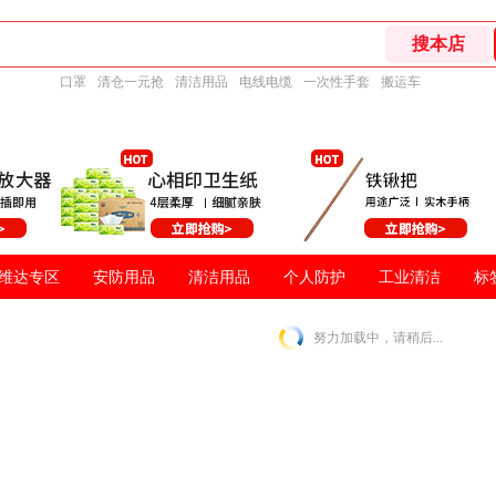
口罩
清仓一元抢
清洁用品
电线电缆
一次性手套
搬运车
维达专区
安防用品
清洁用品
个人防护
工业清洁
标
努力加载中，请稍后...