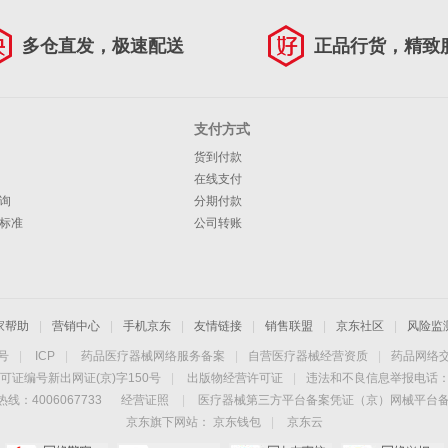
多仓直发，极速配送
正品行货，精致
支付方式
货到付款
在线支付
询
分期付款
标准
公司转账
家帮助
|
营销中心
|
手机京东
|
友情链接
|
销售联盟
|
京东社区
|
风险监
4号
|
ICP
|
药品医疗器械网络服务备案
|
自营医疗器械经营资质
|
药品网络
可证编号新出网证(京)字150号
|
出版物经营许可证
|
违法和不良信息举报电话：40
线：4006067733
经营证照
|
医疗器械第三方平台备案凭证（京）网械平台备字（
京东旗下网站：
京东钱包
|
京东云