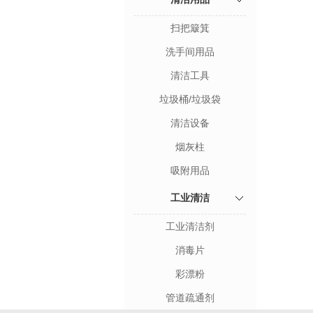
扫把簸箕
洗手间用品
清洁工具
垃圾桶/垃圾袋
清洁设备
烟灰柱
吸附用品
工业清洁
工业清洁剂
消毒片
彩漂粉
管道疏通剂