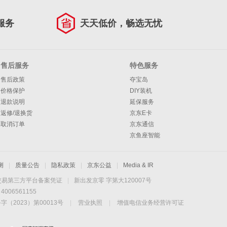
服务
天天低价，畅选无忧
售后服务
特色服务
售后政策
夺宝岛
价格保护
DIY装机
退款说明
延保服务
返修/退换货
京东E卡
取消订单
京东通信
京鱼座智能
测
|
质量公告
|
隐私政策
|
京东公益
|
Media & IR
交易第三方平台备案凭证
|
新出发京零 字第大120007号
06561155
2023）第00013号
|
营业执照
|
增值电信业务经营许可证